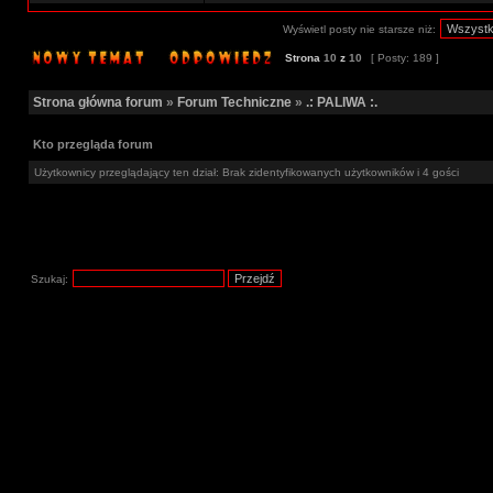
Wyświetl posty nie starsze niż:
Strona
10
z
10
[ Posty: 189 ]
Strona główna forum
»
Forum Techniczne
»
.: PALIWA :.
Kto przegląda forum
Użytkownicy przeglądający ten dział: Brak zidentyfikowanych użytkowników i 4 gości
Szukaj: