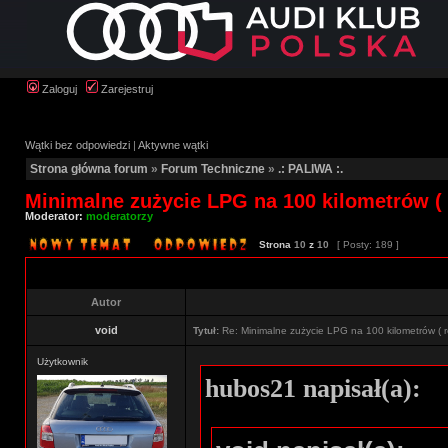
Zaloguj
Zarejestruj
Wątki bez odpowiedzi
|
Aktywne wątki
Strona główna forum
»
Forum Techniczne
»
.: PALIWA :.
Minimalne zużycie LPG na 100 kilometrów ( 
Moderator:
moderatorzy
Strona
10
z
10
[ Posty: 189 ]
Autor
void
Tytuł:
Re: Minimalne zużycie LPG na 100 kilometrów ( r
Użytkownik
hubos21 napisał(a):