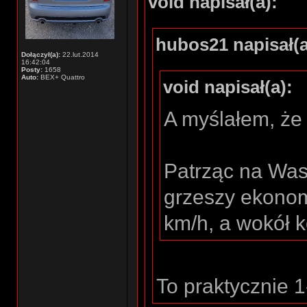
void napisał(a):
hubos21 napisał(a
Dołączył(a):
22.lut.2014
16:42:04
Posty:
1658
Auto:
BEX+ Quattro
void napisał(a):
A myślałem, że 
Patrząc na Was
grzeszy ekonomi
km/h, a wokół 
To praktycznie 1