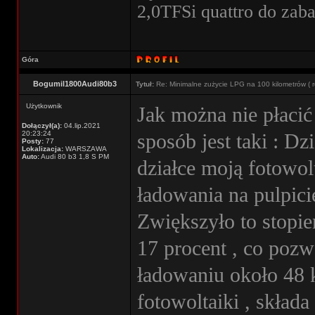
2,0TFSi quattro do zab
Góra
Bogumil1800Audi80b3
Tytuł:
Re: Minimalne zużycie LPG na 100 kilometrów ( r
Użytkownik
Jak można nie płacić
Dołączył(a):
04.lip.2021
20:23:24
sposób jest taki : D
Posty:
77
Lokalizacja:
WARSZAWA
Auto:
Audi 80 b3 1,8 S PM
działce moją fotowol
ładowania na pulpic
Zwiększyło to stopie
17 procent , co pozw
ładowaniu około 48 
fotowoltaiki , skład