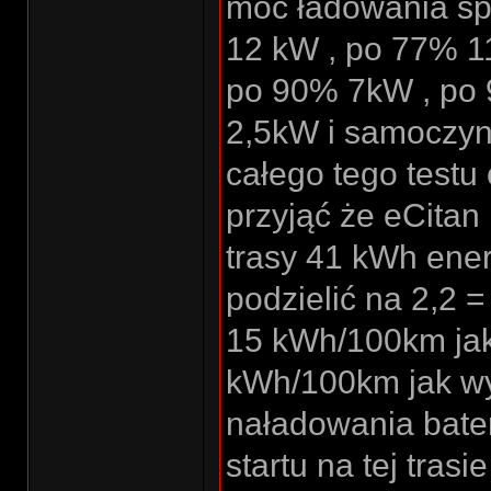
moc ładowania sp
12 kW , po 77% 1
po 90% 7kW , po 
2,5kW i samoczynn
całego tego testu
przyjąć że eCitan
trasy 41 kWh ener
podzielić na 2,2 
15 kWh/100km jak
kWh/100km jak wy
naładowania bater
startu na tej tras