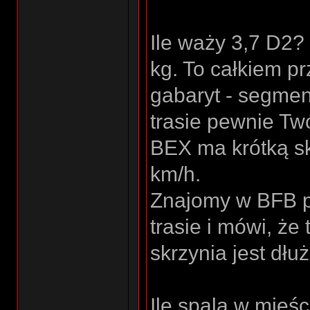
Ile waży 3,7 D2?
kg. To całkiem p
gabaryt - segmen
trasie pewnie Tw
BEX ma krótką sk
km/h.
Znajomy w BFB pr
trasie i mówi, że
skrzynia jest dłu
Ile spala w mieśc