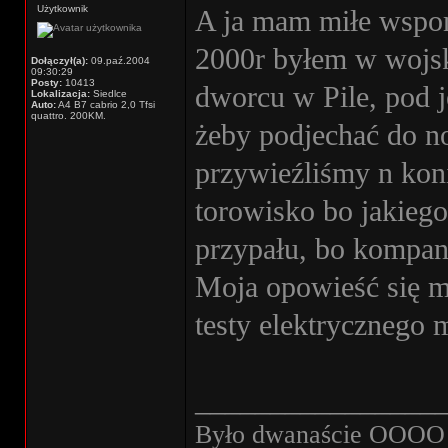
Użytkownik
A ja mam miłe wspom
2000r byłem w wojsk
Dołączył(a):
09.paź.2004
09:30:29
Posty:
10413
dworcu w Pile, pod 
Lokalizacja:
Siedlce
Auto:
A4 B7 cabrio 2,0 Tfsi
quattro. 200KM.
żeby podjechać do n
przywieźliśmy n koni
torowisko bo jakiego
przypału, bo kompan
Moja opowieść się ma
testy elektrycznego
________________
Było dwanaście OOOO w