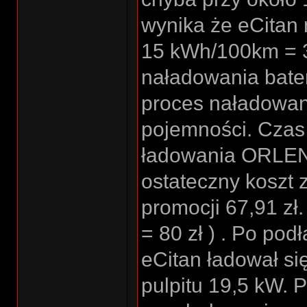
wynika że eCitan n
15 kWh/100km = 3
naładowania bateri
proces naładowania
pojemności. Czas 
ładowania ORLEN 
ostateczny koszt 
promocji 67,91 zł.
= 80 zł ) . Po pod
eCitan ładował si
pulpitu 19,5 kW. 