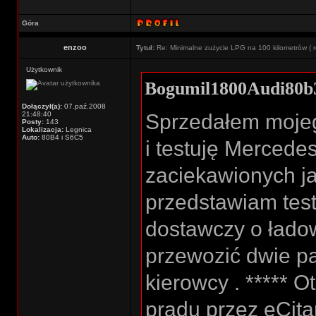
Góra
enzoo
Tytuł:
Re: Minimalne zużycie LPG na 100 kilometrów ( r
Użytkownik
Bogumil1800Audi80b3
Dołączył(a):
07.paź.2008
21:48:40
Sprzedałem mojeg
Posty:
143
Lokalizacja:
Legnica
Auto:
80B4 i S6C5
i testuję Mercede
zaciekawionych 
przedstawiam tes
dostawczy o łado
przewozić dwie pa
kierowcy . ***** Ot
prądu przez eCita