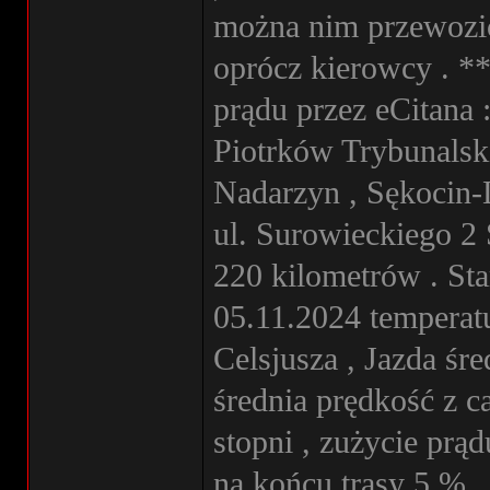
można nim przewozić
oprócz kierowcy . **
prądu przez eCitana 
Piotrków Trybunalski
Nadarzyn , Sękocin-
ul. Surowieckiego 2
220 kilometrów . Sta
05.11.2024 temperatu
Celsjusza , Jazda śre
średnia prędkość z c
stopni , zużycie prą
na końcu trasy 5 % ,