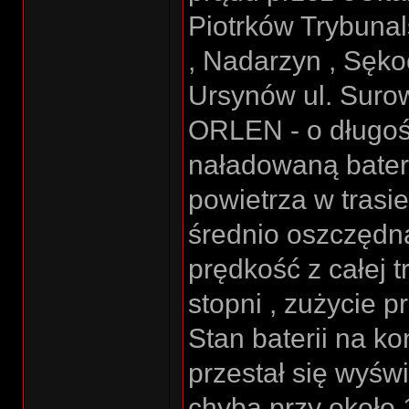
Piotrków Trybunal
, Nadarzyn , Sęko
Ursynów ul. Suro
ORLEN - o długośc
naładowaną bater
powietrza w trasie
średnio oszczędna
prędkość z całej t
stopni , zużycie 
Stan baterii na k
przestał się wyśw
chyba przy około 