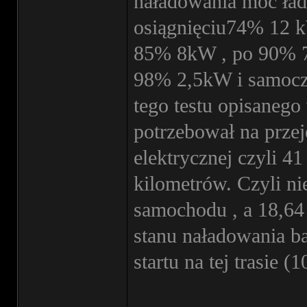
naładowania moc ład
osiągnięciu74% 12 
85% 8kW , po 90% 7
98% 2,5kW i samoczy
tego testu opisanego
potrzebował na przej
elektrycznej czyli 
kilometrów. Czyli n
samochodu , a 18,6
stanu naładowania ba
startu na tej trasie 