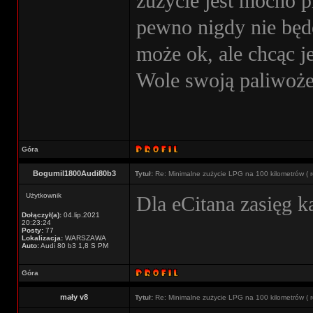
zużycie jest mocno 
pewno nigdy nie będę
może ok, ale chcąc j
Wole swoją paliwoże
Góra
Bogumil1800Audi80b3
Tytuł:
Re: Minimalne zużycie LPG na 100 kilometrów ( r
Użytkownik
Dla eCitana zasięg k
Dołączył(a):
04.lip.2021
20:23:24
Posty:
77
Lokalizacja:
WARSZAWA
Auto:
Audi 80 b3 1,8 S PM
Góra
mały v8
Tytuł:
Re: Minimalne zużycie LPG na 100 kilometrów ( r