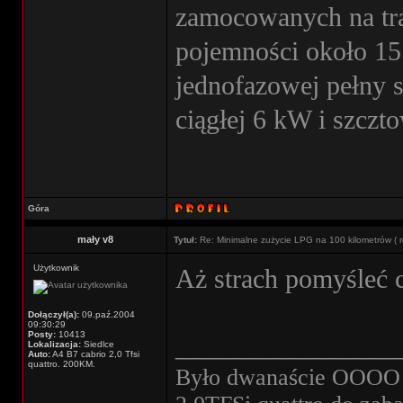
zamocowanych na tra
pojemności około 15
jednofazowej pełny 
ciągłej 6 kW i szcz
Góra
mały v8
Tytuł:
Re: Minimalne zużycie LPG na 100 kilometrów ( r
Użytkownik
Aż strach pomyśleć 
Dołączył(a):
09.paź.2004
09:30:29
Posty:
10413
________________
Lokalizacja:
Siedlce
Auto:
A4 B7 cabrio 2,0 Tfsi
quattro. 200KM.
Było dwanaście OOOO w