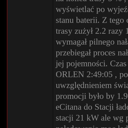
wyświetlać po wyjeź
stanu baterii. Z tego
trasy zużył 2.2 raz
wymagał pilnego nała
przebiegał proces na
jej pojemności. Czas
ORLEN 2:49:05 , pob
uwzględnieniem świąt
promocji było by 1.9
eCitana do Stacji ła
stacji 21 kW ale wg 