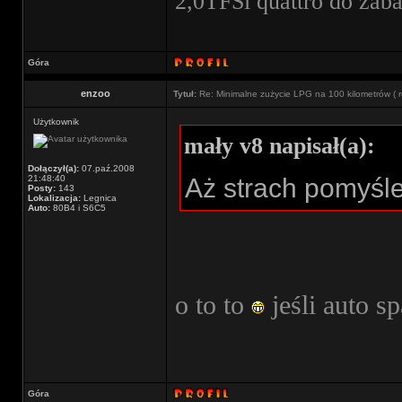
2,0TFSi quattro do zab
Góra
enzoo
Tytuł:
Re: Minimalne zużycie LPG na 100 kilometrów ( r
Użytkownik
mały v8 napisał(a):
Dołączył(a):
07.paź.2008
21:48:40
Aż strach pomyśl
Posty:
143
Lokalizacja:
Legnica
Auto:
80B4 i S6C5
o to to
jeśli auto s
Góra