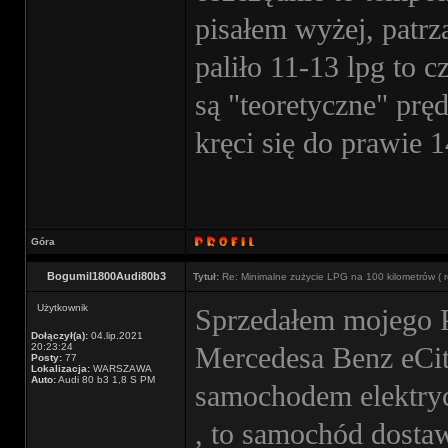
pisałem wyżej, patrz
paliło 11-13 lpg to
są "teoretyczne" prę
kręci się do prawie
Góra
Bogumil1800Audi80b3
Tytuł:
Re: Minimalne zużycie LPG na 100 kilometrów ( r
Użytkownik
Sprzedałem mojego Pr
Dołączył(a):
04.lip.2021
20:23:24
Mercedesa Benz eCit
Posty:
77
Lokalizacja:
WARSZAWA
Auto:
Audi 80 b3 1,8 S PM
samochodem elektryc
, to samochód dosta