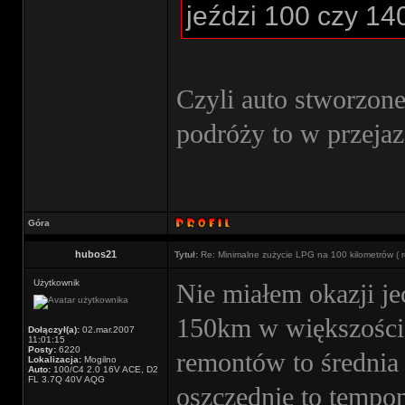
jeździ 100 czy 14
Czyli auto stworzone
podróży to w przeja
Góra
hubos21
Tytuł:
Re: Minimalne zużycie LPG na 100 kilometrów ( r
Użytkownik
Nie miałem okazji je
150km w większości 
Dołączył(a):
02.mar.2007
11:01:15
Posty:
6220
remontów to średnia 
Lokalizacja:
Mogilno
Auto:
100/C4 2.0 16V ACE, D2
FL 3.7Q 40V AQG
oszczędnie to tempom