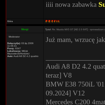
iiii nowa zabawka
S
Góra
Morgi
Tytuł:
Re: Mazda MX5 GT [ND 2.0 6AT] - sprowadzam 
Moderator
Już mam, wrzucę jaki
Dołączył(a):
03.lip.2006
11:06:41
Posty:
8347
Lokalizacja:
Mińsk
Mazowiecki/Hordzież
________________
Auto:
Audi A8 D2 4.2 quattro
Audi A8 D2 4.2 quat
teraz] V8
BMW E38 750iL '01
09.2024] V12
Mercedes C200 4mati