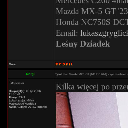
Mercedes C200 4mati
Mazda MX-5 GT '23 
Honda NC750S DCT '
Email:
lukaszgrygli
Leśny Dziadek
Góra
Morgi
Tytuł:
Re: Mazda MX5 GT [ND 2.0 6AT] - sprowadzam 
Moderator
Kilka więcej po prze
Dołączył(a):
03.lip.2006
11:06:41
Posty:
8347
Lokalizacja:
Mińsk
Mazowiecki/Hordzież
Auto:
Audi A8 D2 4.2 quattro