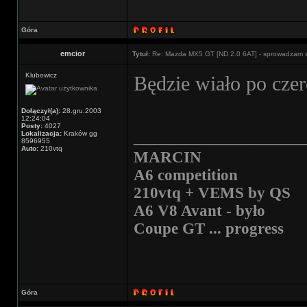
Góra
emcior
Tytuł:
Re: Mazda MX5 GT [ND 2.0 6AT] - sprowadzam 
Klubowicz
Będzie wiało po cze
Dołączył(a):
28.gru.2003
12:24:04
Posty:
4027
________________
Lokalizacja:
Kraków gg
8596955
Auto:
210vtq
MARCIN
A6 competition
210vtq + VEMS by QS
A6 V8 Avant - było
Coupe GT ... progress
Góra