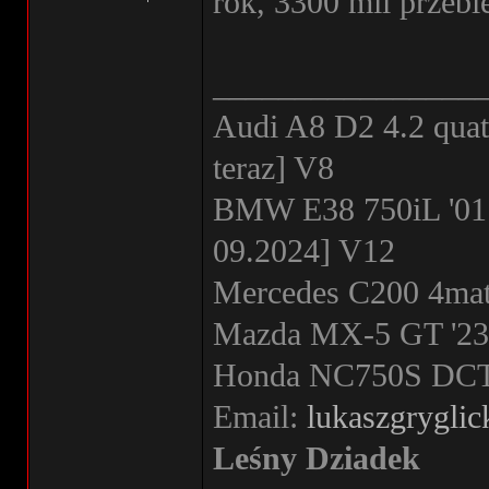
rok, 3300 mil prz
________________
Audi A8 D2 4.2 quat
teraz] V8
BMW E38 750iL '01
09.2024] V12
Mercedes C200 4mati
Mazda MX-5 GT '23 
Honda NC750S DCT '
Email:
lukaszgrygli
Leśny Dziadek