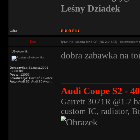
Leśny Dziadek
Góra
Leo
Tytuł:
Re: Mazda MX5 GT [ND 2.0 6AT] - sprowadzam 
Użytkownik
dobra zabawka na to
Dołączył(a):
31.maja.2001
02:00:00
Posty:
12056
________________
Lokalizacja:
Poznań i okolice
Auto:
Audi S2, Audi 80 Avant
Audi Coupe S2 - 4
Garrett 3071R @1.7 ba
custom IC, radiator, B