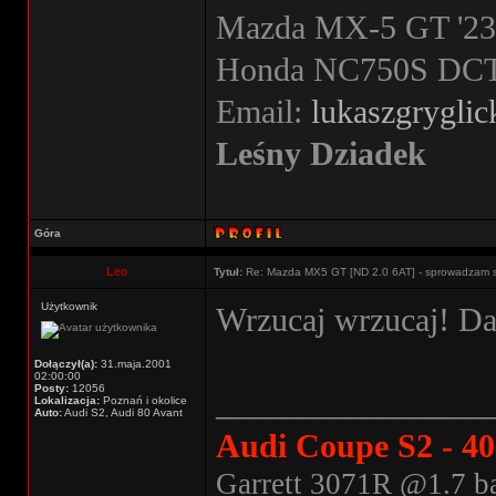
Mazda MX-5 GT '23 
Honda NC750S DCT '
Email:
lukaszgrygli
Leśny Dziadek
Góra
Leo
Tytuł:
Re: Mazda MX5 GT [ND 2.0 6AT] - sprowadzam 
Użytkownik
Wrzucaj wrzucaj! Daw
Dołączył(a):
31.maja.2001
02:00:00
Posty:
12056
________________
Lokalizacja:
Poznań i okolice
Auto:
Audi S2, Audi 80 Avant
Audi Coupe S2 - 4
Garrett 3071R @1.7 ba