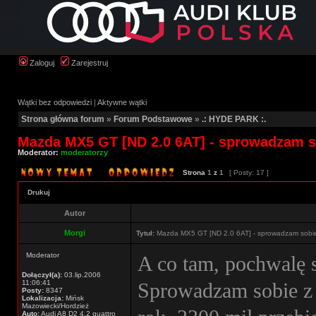
Zaloguj
Zarejestruj
Wątki bez odpowiedzi
|
Aktywne wątki
Strona główna forum
»
Forum Podstawowe
»
.: HYDE PARK :.
Mazda MX5 GT [ND 2.0 6AT] - sprowadzam s
Moderator:
moderatorzy
Strona
1
z
1
[ Posty: 17 ]
Drukuj
Autor
Morgi
Tytuł:
Mazda MX5 GT [ND 2.0 6AT] - sprowadzam sobi
Moderator
A co tam, pochwalę s
Dołączył(a):
03.lip.2006
11:06:41
Sprowadzam sobie z
Posty:
8347
Lokalizacja:
Mińsk
Mazowiecki/Hordzież
Auto:
Audi A8 D2 4.2 quattro