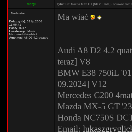
Morgi
Tytuł:
Re: Mazda MX5 GT [ND 2.0 6AT] - sprowadzam 
Moderator
Ma wiać
Dołączył(a):
03.lip.2006
11:06:41
Posty:
8347
Lokalizacja:
Mińsk
Mazowiecki/Hordzież
________________
Auto:
Audi A8 D2 4.2 quattro
Audi A8 D2 4.2 quat
teraz] V8
BMW E38 750iL '01
09.2024] V12
Mercedes C200 4mati
Mazda MX-5 GT '23 
Honda NC750S DCT '
Email:
lukaszgrygli