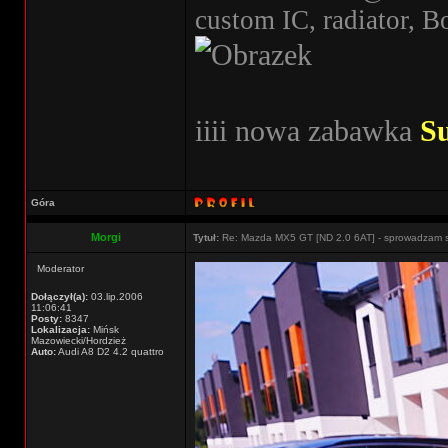
custom IC, radiator, B
iiii nowa zabawka
S
Góra
Morgi
Tytuł:
Re: Mazda MX5 GT [ND 2.0 6AT] - sprowadzam 
Moderator
Dołączył(a):
03.lip.2006
11:06:41
Posty:
8347
Lokalizacja:
Mińsk
Mazowiecki/Hordzież
Auto:
Audi A8 D2 4.2 quattro